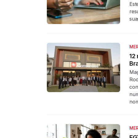
Est
res
sua
MER
12
Br
Mag
Rod
con
num
nom
MER
FG