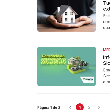
Tu
ext
Est
con
qua
MER
In
Si
Ent
Sic
e m
1
2
Página 1 de 2