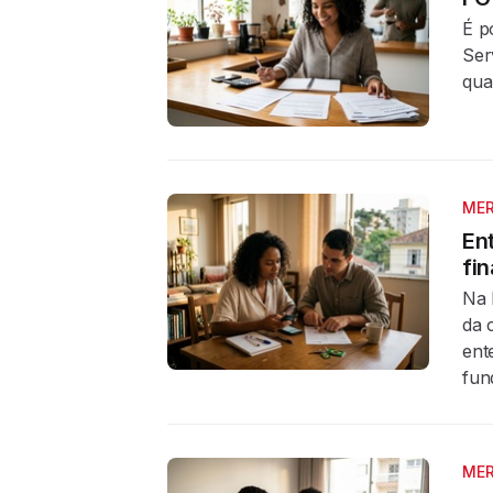
É p
Ser
qua
MER
En
fi
Na 
da 
ent
fun
MER