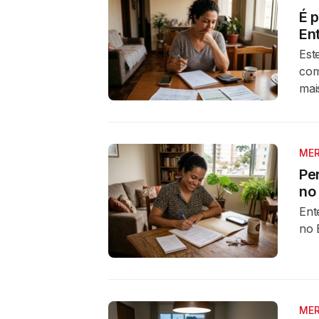
É 
En
Est
com
mai
MER
Pe
no 
Ent
no 
MER