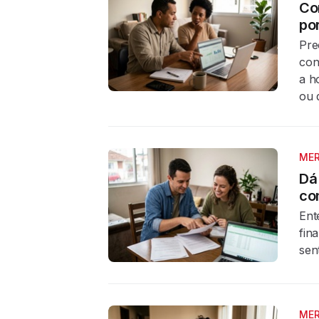
Co
po
Pre
con
a h
ou 
MER
Dá
co
Ent
fin
sen
MER