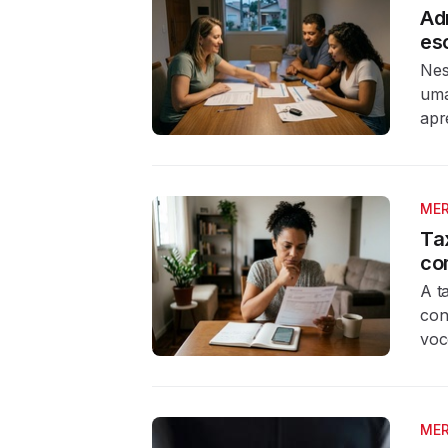
Ad
es
Nes
uma
apr
MER
Tax
co
A t
con
voc
MER